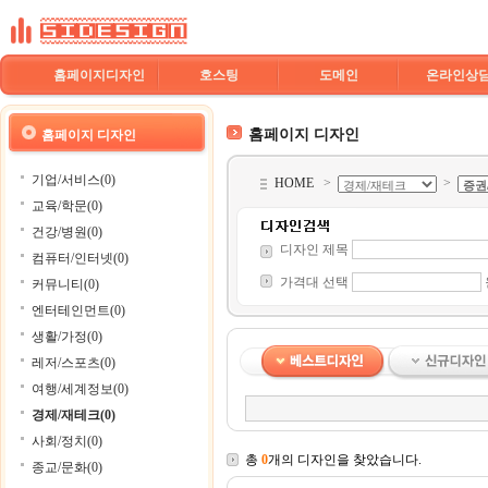
홈페이지디자인
호스팅
도메인
온라인상
홈페이지 디자인
홈페이지 디자인
기업/서비스(0)
HOME
>
>
교육/학문(0)
건강/병원(0)
디자인 제목
컴퓨터/인터넷(0)
가격대 선택
커뮤니티(0)
엔터테인먼트(0)
생활/가정(0)
레저/스포츠(0)
여행/세계정보(0)
경제/재테크(0)
사회/정치(0)
총
0
개의 디자인을 찾았습니다.
종교/문화(0)