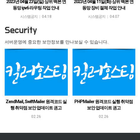
2023년 04월 23일(일) 상위 백본 연
2023년 04월 11일(화) 상위 백본 연
동망 ipv6 라우팅 작업 안내
동망 장비 절체 작업 안내
안녕하세요.킬러호스팅 입니다.킬러호스
안녕하세요.킬러호스팅 입니다.킬러호스
시스템공지
|
04.18
시스템공지
|
04.07
팅 서비스를 이용해 주시는 고객님께 감사
팅 서비스를 이용해 주시는 고객님께 감사
Security
의 말씀을 드립니다.보다 나은 서비스를 제
의 말씀을 드립니다.SK브로드밴드에서 보
공하기 위해 SKB 1센터(…
다안정된 고품질 서비스를 제공…
서버운영에 중요한 보안정보를 만나보실 수 있습니다.
ZendMail, SwiftMailer 원격코드 실
PHPMailer 원격코드 실행 취약점
행 취약점 보안 업데이트 권고
보안 업데이트 권고
□ 개요o 폴란드 보안 연구원 Dawid
2016-12-29 : 업데이트 권고로 변경 및 취약
02.26
02.26
Golunski는 PHP 프레임워크 중 이메일 송
점에 대한 해결방안 추가□ 개요o 폴란드 보
수신에 사용되는 SwiftMailer, ZendMail…
안 연구원 Dawid Golunski는 PHP 오…