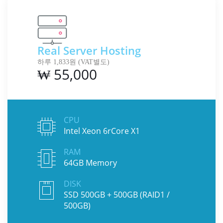
Real Server Hosting
하루 1,833원 (VAT별도)
₩ 55,000
CPU
Intel Xeon 6rCore X1
RAM
64GB Memory
DISK
SSD 500GB + 500GB (RAID1 /
500GB)