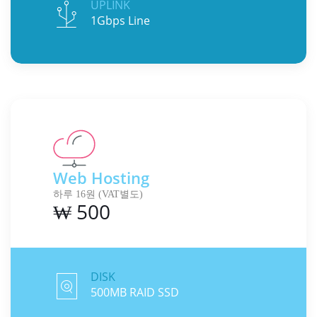
UPLINK
1Gbps Line
Web Hosting
하루 16원 (VAT별도)
₩ 500
DISK
500MB RAID SSD