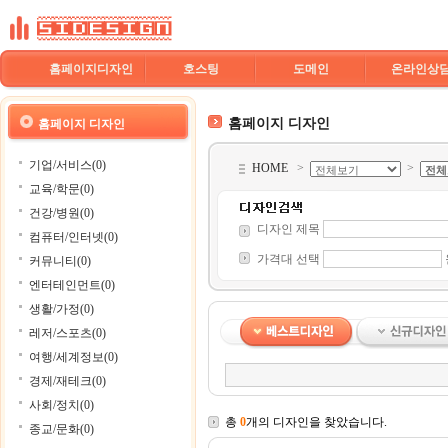
홈페이지디자인
호스팅
도메인
온라인상
홈페이지 디자인
홈페이지 디자인
기업/서비스(0)
HOME
>
>
교육/학문(0)
건강/병원(0)
디자인 제목
컴퓨터/인터넷(0)
가격대 선택
커뮤니티(0)
엔터테인먼트(0)
생활/가정(0)
레저/스포츠(0)
여행/세계정보(0)
경제/재테크(0)
사회/정치(0)
총
0
개의 디자인을 찾았습니다.
종교/문화(0)